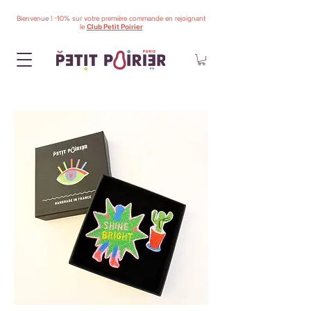
Bienvenue ! -10% sur votre première commande en rejoignant
le
Club Petit Poirier