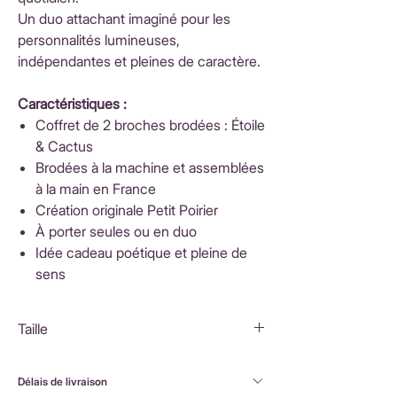
Un duo attachant imaginé pour les
personnalités lumineuses,
indépendantes et pleines de caractère.
Caractéristiques :
Coffret de 2 broches brodées : Étoile
& Cactus
Brodées à la machine et assemblées
à la main en France
Création originale Petit Poirier
À porter seules ou en duo
Idée cadeau poétique et pleine de
sens
Taille
Coffret : 8,5x8,5x2cm
Shine bright : 6x5,5cm
Délais de livraison