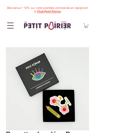
Bienvenue ! -10% sur votre première commande en rejoignant
le
Club Petit Poirier