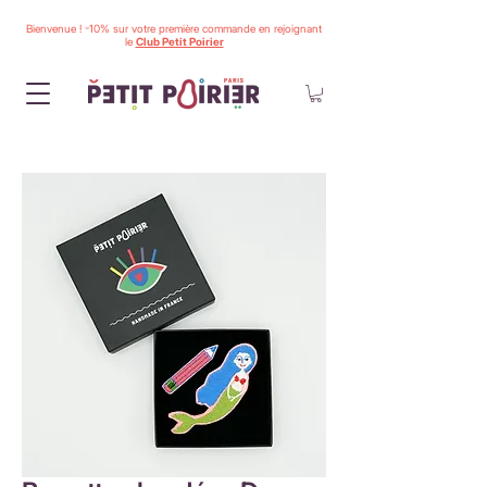
Bienvenue ! -10% sur votre première commande en rejoignant
le
Club Petit Poirier