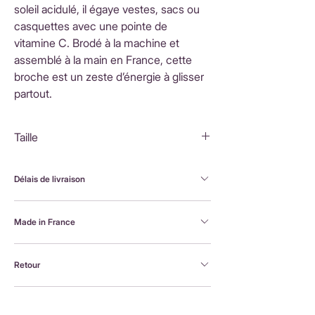
soleil acidulé, il égaye vestes, sacs ou
casquettes avec une pointe de
vitamine C. Brodé à la machine et
assemblé à la main en France, cette
broche est un zeste d’énergie à glisser
partout.
Taille
5X3,5 cm
Délais de livraison
FranceLivraison rapide sous 3 à 5 jours ouvrésFrais
Made in France
de livraison : 3,90 €Livraison offerte dès 80 €
d'achatInternationalLivraison sous 3 à 5 jours
Brodée à la machine et assemblée à la main en
ouvrésLes frais de livraison sont calculés en
Retour
France, par Alexandra, la créatrice Petit Poirier
fonction du pays de destination et affichés au
moment du paiement.
Retour possible sous 14 jours. En savoir plus :
https://www.petit-poirier.com/retours-et-