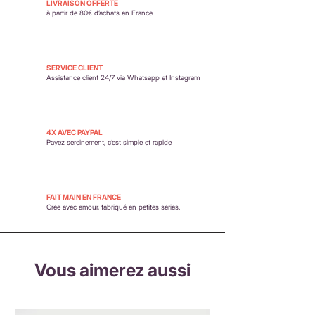
LIVRAISON OFFERTE
remboursements
à partir de 80€ d’achats en France
SERVICE CLIENT
Assistance client 24/7 via Whatsapp et Instagram
4X AVEC PAYPAL
Payez sereinement,
c’est simple et rapide
FAIT MAIN EN FRANCE
Crée avec amour, fabriqué en petites séries.
Vous aimerez aussi