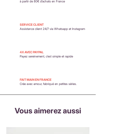
remboursements
à partir de 80€ d’achats en France
SERVICE CLIENT
Assistance client 24/7 via Whatsapp et Instagram
4X AVEC PAYPAL
Payez sereinement,
c’est simple et rapide
FAIT MAIN EN FRANCE
Crée avec amour, fabriqué en petites séries.
Vous aimerez aussi