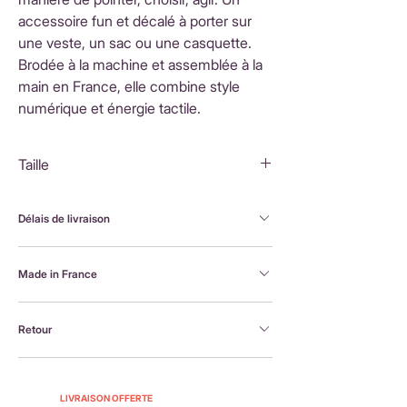
accessoire fun et décalé à porter sur
une veste, un sac ou une casquette.
Brodée à la machine et assemblée à la
main en France, elle combine style
numérique et énergie tactile.
Taille
5X3,8 cm
Délais de livraison
FranceLivraison rapide sous 3 à 5 jours ouvrésFrais
Made in France
de livraison : 3,90 €Livraison offerte dès 80 €
d'achatInternationalLivraison sous 3 à 5 jours
Brodée à la machine et assemblée à la main en
ouvrésLes frais de livraison sont calculés en
Retour
France, par Alexandra, la créatrice Petit Poirier
fonction du pays de destination et affichés au
moment du paiement.
Retour possible sous 14 jours. En savoir plus :
https://www.petit-poirier.com/retours-et-
LIVRAISON OFFERTE