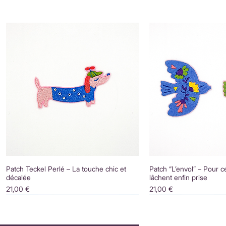
Patch Teckel Perlé – La touche chic et
Patch “L’envol” – Pour c
décalée
lâchent enfin prise
Prix
Prix
21,00 €
21,00 €