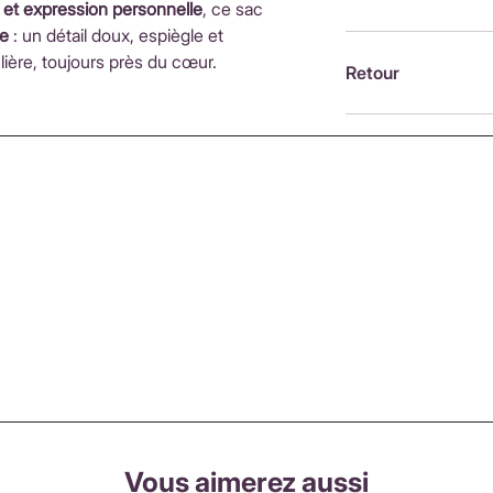
té et expression personnelle
, ce sac
d'achatInternationa
le
: un détail doux, espiègle et
ouvrésLes frais de 
Brodée à la machin
ière, toujours près du cœur.
fonction du pays de
France, par Alexandr
Retour
moment du paieme
Retour possible sou
https://www.petit-p
remboursements
Vous aimerez aussi