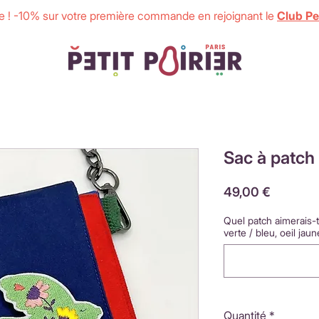
 ! -10% sur votre première commande en rejoignant le
Club Pet
Sac à patch
Prix
49,00 €
Quel patch aimerais-
verte / bleu, oeil jau
Quantité
*