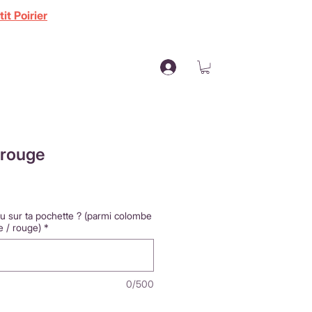
it Poirier
 rouge
tu sur ta pochette ? (parmi colombe
ne / rouge)
*
0/500