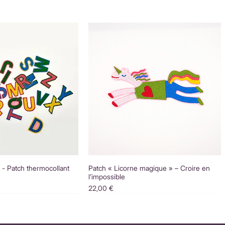
é - Patch thermocollant
Patch « Licorne magique » – Croire en
l’impossible
Prix
22,00 €