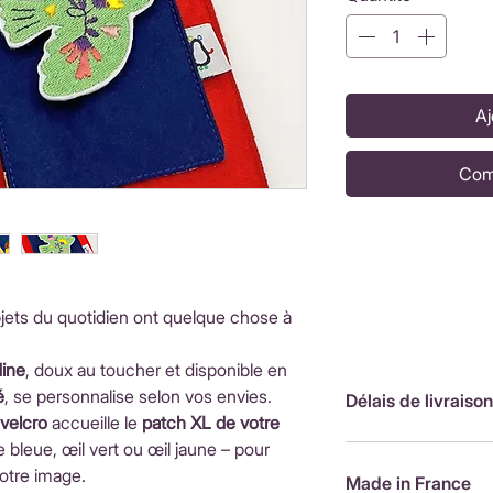
Aj
Com
jets du quotidien ont quelque chose à
dine
, doux au toucher et disponible en
é
, se personnalise selon vos envies.
Délais de livraison
velcro
accueille le
patch XL de votre
bleue, œil vert ou œil jaune – pour
FranceLivraison rap
votre image.
de livraison : 3,90
Made in France