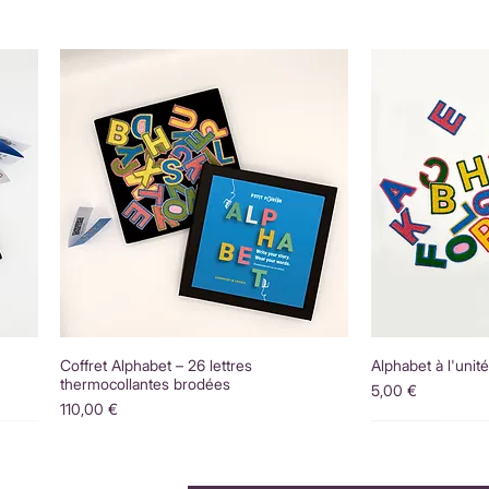
Coffret Alphabet – 26 lettres
Alphabet à l'unit
thermocollantes brodées
Prix
5,00 €
Prix
110,00 €