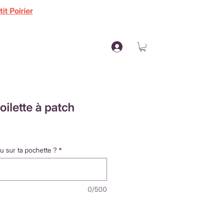
it Poirier
oilette à patch
u sur ta pochette ?
*
0/500