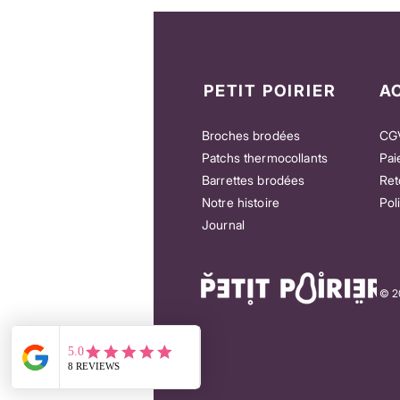
PETIT POIRIER
A
Broches brodées
CG
Patchs thermocollants
Pai
Barrettes brodées
Ret
Notre histoire
Pol
e
Patch “You’re my Queen” – Pour honorer
Patch “Let’s Danc
Journal
celles qui comptent
qui n’attendent p
Prix
Prix
18,00 €
25,00 €
© 20