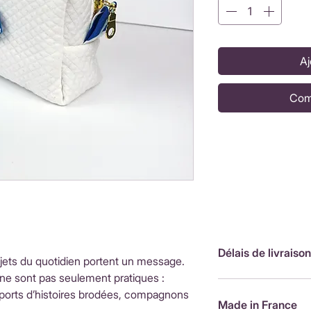
Aj
Com
Délais de livraison
bjets du quotidien portent un message.
ne sont pas seulement pratiques :
FranceLivraison rap
upports d’histoires brodées, compagnons
de livraison : 3,90
Made in France