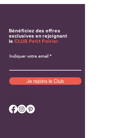
Bénéficiez des offres
exclusives en rejoignant
le
CLUB Petit Poirier
Indiquer votre email
Patch Pomme «Croque-moi» – Pour
Patch “Love Meter” – P
cultiver la joie simple
qui compte vraiment
Je rejoins le Club
Prix
Prix
18,00 €
18,00 €