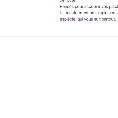
de route.
Pensés pour accueillir vos patc
ils transforment un simple acces
espiègle, qui vous suit partout.