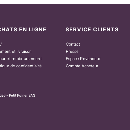
CHATS EN LIGNE
SERVICE CLIENTS
V
Contact
ement et livraison
Presse
our et remboursement
Espace Revendeur
itique de confidentialité
Compte Acheteur
e” – Pour celles et ceux
Patch Good Vibes Mix – Pour celles et
as la musique
ceux qui aiment tout ressentir
Prix
23,00 €
26 - Petit Poirier SAS