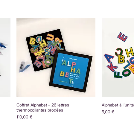
Coffret Alphabet – 26 lettres
Alphabet à l'unit
thermocollantes brodées
Prix
5,00 €
Prix
110,00 €