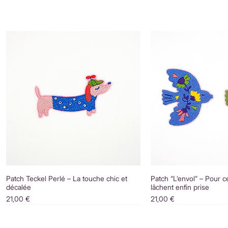
Patch Teckel Perlé – La touche chic et
Patch “L’envol” – Pour c
décalée
lâchent enfin prise
Prix
Prix
21,00 €
21,00 €