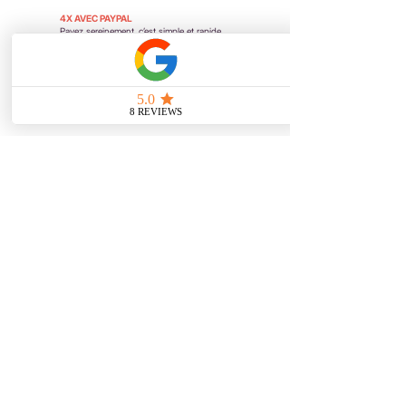
4X AVEC PAYPAL
Payez sereinement,
c’est simple et rapide
FAIT MAIN EN FRANCE
Crée avec amour, fabriqué en petites séries.
Vous aimerez aussi