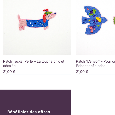
Patch Teckel Perlé – La touche chic et
Patch “L’envol” – Pour c
décalée
lâchent enfin prise
Prix
Prix
21,00 €
21,00 €
Bénéficiez des offres