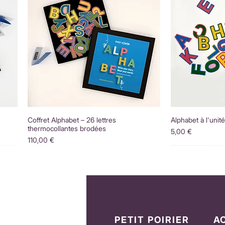
Coffret Alphabet – 26 lettres
Alphabet à l'unit
thermocollantes brodées
Prix
5,00 €
Prix
110,00 €
PETIT POIRIER
A