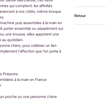
leur danse silencieuse, ces deux
d'achatInternationa
tres qui comptent, les affinités
ouvrésLes frais de 
Brodée à la machin
i avancent à nos côtés, même lorsque
fonction du pays de
France, par Alexandr
Retour
es.
moment du paieme
 machine puis assemblée à la main en
Retour possible sou
. À porter ensemble ou séparément sur
https://www.petit-p
ou une trousse, elles apportent une
remboursements
 au quotidien.
rsonne chère, pour célébrer un lien
implement l'affection que l'on porte à
es Poissons
emblées à la main en France
r
 un proche ou une personne chère