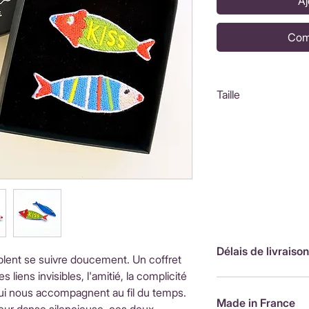
Aj
Com
Taille
Coffret : 8,5x8,5
Poisson lignes : 
Poisson kiss : 6x
Délais de livraison
lent se suivre doucement. Un coffret
 liens invisibles, l'amitié, la complicité
FranceLivraison rap
ui nous accompagnent au fil du temps.
de livraison : 3,90
Made in France