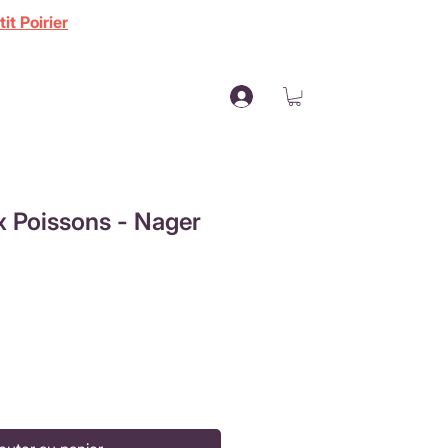
it Poirier
x Poissons - Nager