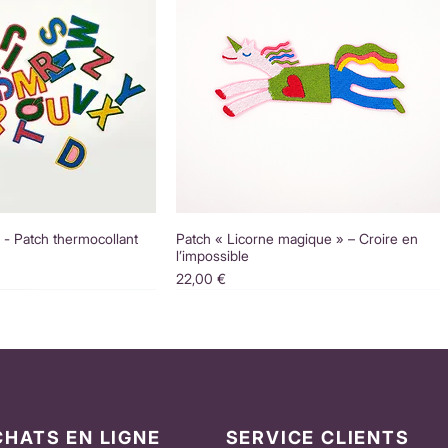
é - Patch thermocollant
Patch « Licorne magique » – Croire en
l’impossible
Prix
22,00 €
CHATS EN LIGNE
SERVICE CLIENTS