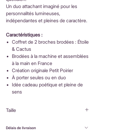
Un duo attachant imaginé pour les
personnalités lumineuses,
indépendantes et pleines de caractère.
Caractéristiques :
Coffret de 2 broches brodées : Étoile
& Cactus
Brodées à la machine et assemblées
à la main en France
Création originale Petit Poirier
À porter seules ou en duo
Idée cadeau poétique et pleine de
sens
Taille
Coffret : 8,5x8,5x2cm
Shine bright : 6x5,5cm
Délais de livraison