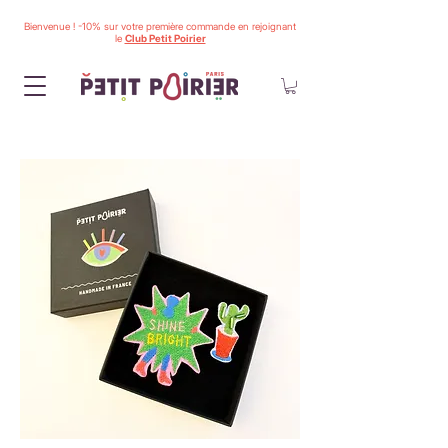
Bienvenue ! -10% sur votre première commande en rejoignant
le
Club Petit Poirier