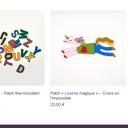
é - Patch thermocollant
Patch « Licorne magique » – Croire en
l’impossible
Prix
22,00 €