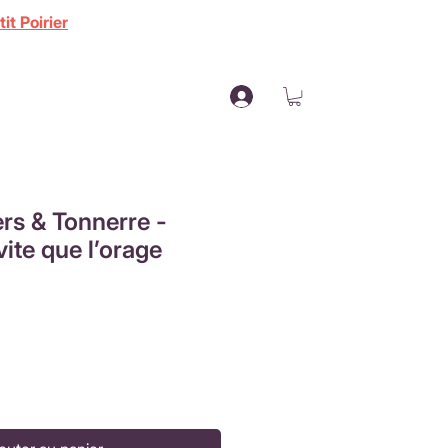
it Poirier
ers & Tonnerre -
vite que l’orage