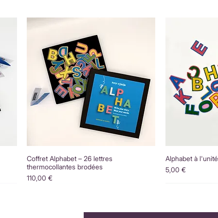
Coffret Alphabet – 26 lettres
Alphabet à l'unit
thermocollantes brodées
Prix
5,00 €
Prix
110,00 €