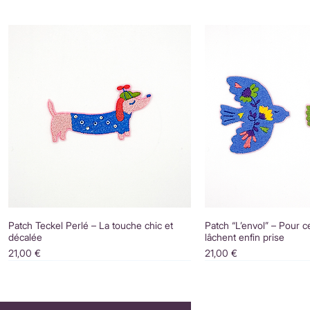
Patch Teckel Perlé – La touche chic et
Patch “L’envol” – Pour c
décalée
lâchent enfin prise
Prix
Prix
21,00 €
21,00 €