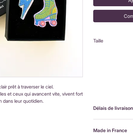
Aj
Com
Taille
Coffret : 8,5x8,5
Roller : 5x3,5cm
Éclair : 4x2cm
air prêt à traverser le ciel.
s et ceux qui avancent vite, vivent fort
 dans leur quotidien.
Délais de livraison
FranceLivraison rap
de livraison : 3,90
Made in France