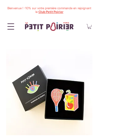
Bienvenue ! -10% sur votre première commande en rejoignant
le
Club Petit Poirier