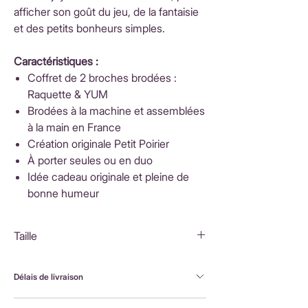
afficher son goût du jeu, de la fantaisie
et des petits bonheurs simples.
Caractéristiques :
Coffret de 2 broches brodées :
Raquette & YUM
Brodées à la machine et assemblées
à la main en France
Création originale Petit Poirier
À porter seules ou en duo
Idée cadeau originale et pleine de
bonne humeur
Taille
Coffret : 8,5x8,5x2cm
Tennis : 5,5x2,5cm
Délais de livraison
Jus Yum : 4,5x5cm
FranceLivraison rapide sous 3 à 5 jours ouvrésFrais