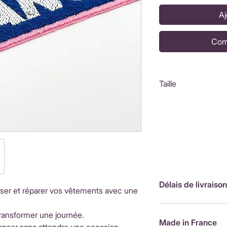
Aj
Com
Taille
9x5cm
Délais de livraison
ser et réparer vos vêtements avec une
FranceLivraison rap
r transformer une journée.
de livraison : 3,90
Made in France