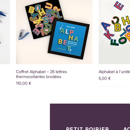
Coffret Alphabet – 26 lettres
Alphabet à l'unit
thermocollantes brodées
Prix
5,00 €
Prix
110,00 €
PETIT POIRIER
A