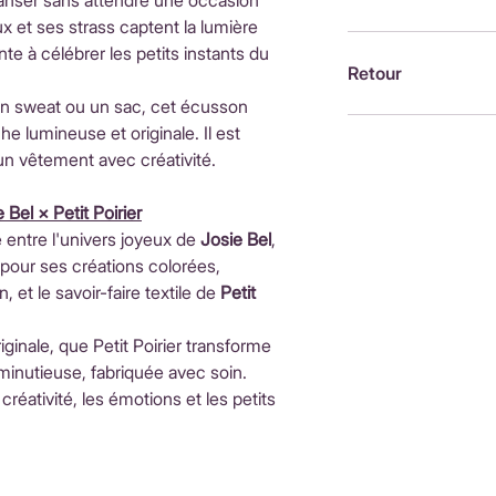
danser sans attendre une occasion
d'achatInternationa
x et ses strass captent la lumière
ouvrésLes frais de 
Brodée à la machin
e à célébrer les petits instants du
fonction du pays de
France, par Alexandr
Retour
moment du paieme
 un sweat ou un sac, cet écusson
Retour possible sou
e lumineuse et originale. Il est
https://www.petit-p
un vêtement avec créativité.
remboursements
 Bel × Petit Poirier
 entre l'univers joyeux de
Josie Bel
,
 pour ses créations colorées,
 et le savoir-faire textile de
Petit
riginale, que Petit Poirier transforme
 minutieuse, fabriquée avec soin.
créativité, les émotions et les petits