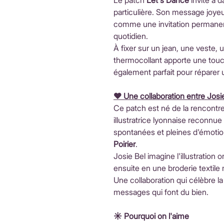
Le patch
Let's Dance
invite à 
particulière. Son message joyeu
comme une invitation permanent
quotidien.
À fixer sur un jean, une veste,
thermocollant apporte une touch
également parfait pour réparer 
♥️ Une collaboration entre Josie
Ce patch est né de la rencontre
illustratrice lyonnaise reconnue
spontanées et pleines d'émotion,
Poirier
.
Josie Bel imagine l'illustration o
ensuite en une broderie textile
Une collaboration qui célèbre la 
messages qui font du bien.
☀️ Pourquoi on l'aime