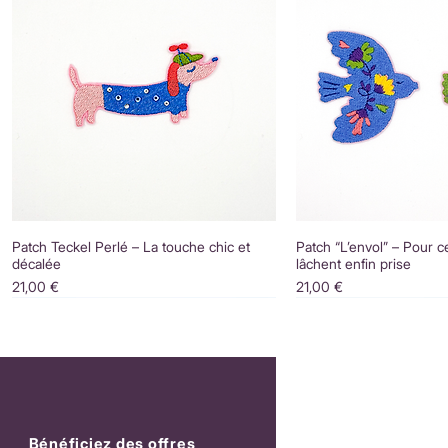
Patch Teckel Perlé – La touche chic et
Patch “L’envol” – Pour c
décalée
lâchent enfin prise
Prix
Prix
21,00 €
21,00 €
Bénéficiez des offres