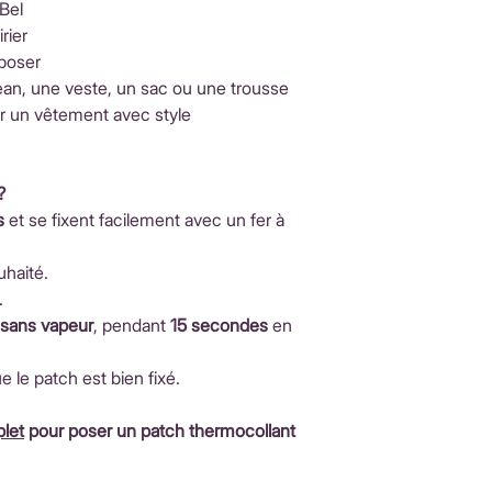
 Bel
rier
 poser
jean, une veste, un sac ou une trousse
r un vêtement avec style
?
s
et se fixent facilement avec un fer à
uhaité.
.
, sans vapeur
, pendant
15 secondes
en
ue le patch est bien fixé.
let
pour poser un patch thermocollant