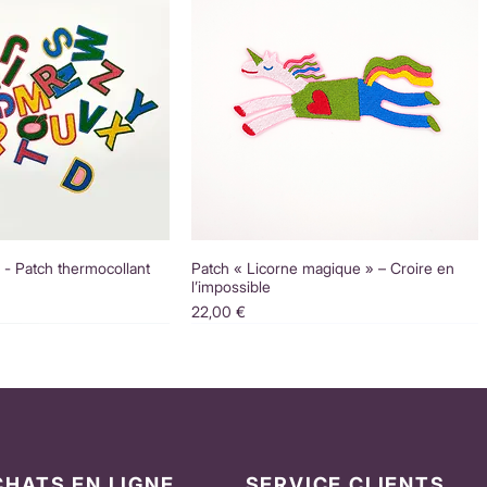
é - Patch thermocollant
Patch « Licorne magique » – Croire en
l’impossible
Prix
22,00 €
CHATS EN LIGNE
SERVICE CLIENTS