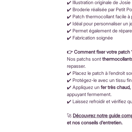
✔️ Illustration originale de Josie
✔️ Broderie réalisée par Petit Poi
✔️ Patch thermocollant facile à
✔️ Idéal pour personnaliser un 
✔️ Permet également de répare
✔️ Fabrication soignée
👉 Comment fixer votre patch 
Nos patchs sont
thermocollant
repasser.
✔️ Placez le patch à l'endroit so
✔️ Protégez-le avec un tissu fin
✔️ Appliquez un
fer très chaud
appuyant fermement.
✔️ Laissez refroidir et vérifiez q
🚀
Découvrez notre guide comp
et nos conseils d'entretien.