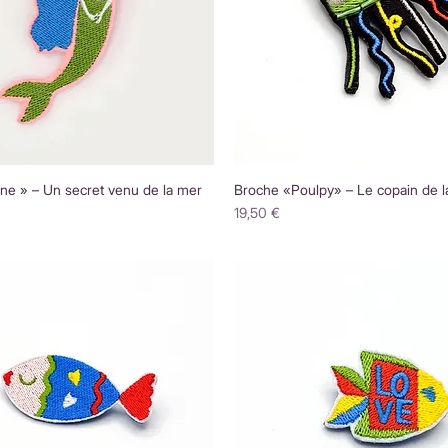
ne » – Un secret venu de la mer
Broche «Poulpy» – Le copain de l
Prix
19,50 €