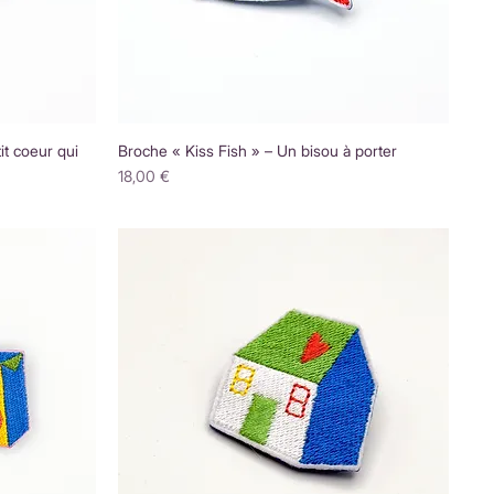
t coeur qui
Broche « Kiss Fish » – Un bisou à porter
Prix
18,00 €