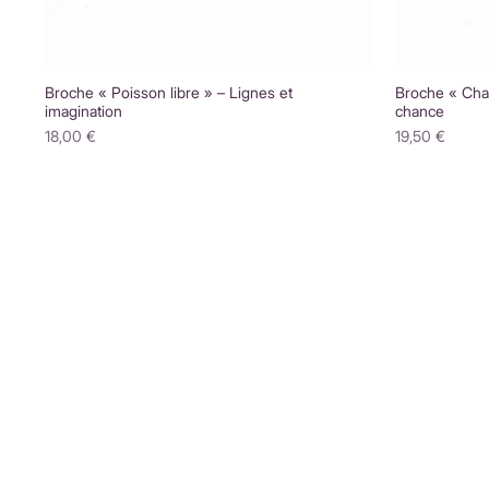
Broche « Poisson libre » – Lignes et
Broche « Chat
imagination
chance
Prix
Prix
18,00 €
19,50 €