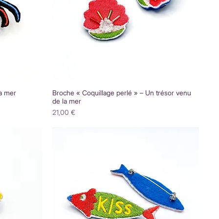
a mer
Broche « Coquillage perlé » – Un trésor venu
de la mer
Prix
21,00 €