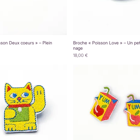
sson Deux coeurs » – Plein
Broche « Poisson Love » – Un peti
nage
Prix
18,00 €