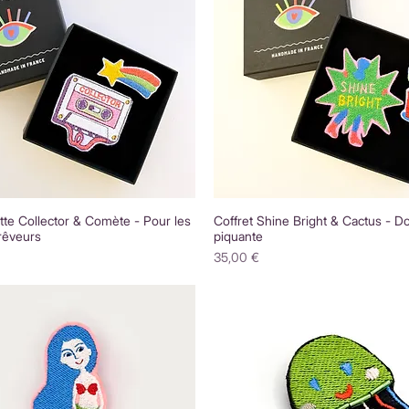
tte Collector & Comète - Pour les
Coffret Shine Bright & Cactus - D
rêveurs
piquante
Prix
35,00 €