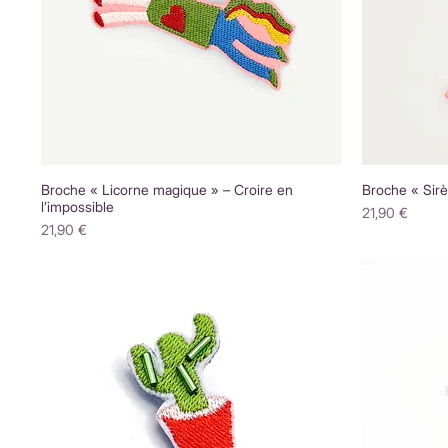
Broche « Licorne magique » – Croire en
Broche « Sirè
l’impossible
Prix
21,90 €
Prix
21,90 €