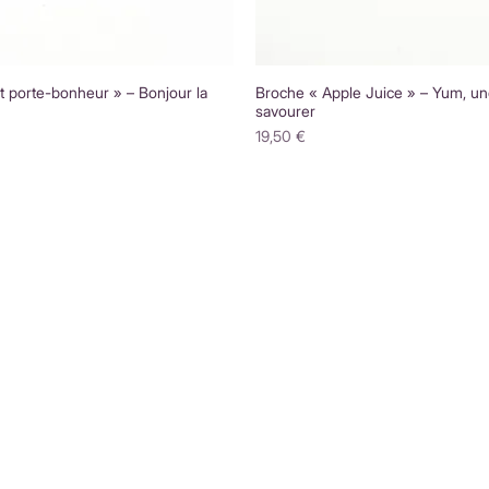
 porte-bonheur » – Bonjour la
Broche « Apple Juice » – Yum, un
savourer
Prix
19,50 €